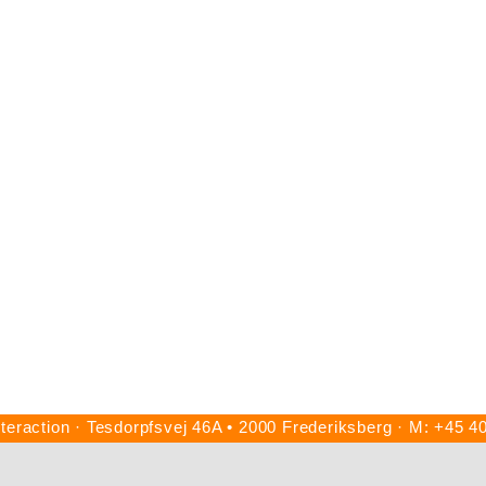
eraction · Tesdorpfsvej 46A • 2000 Frederiksberg · M: +45 4